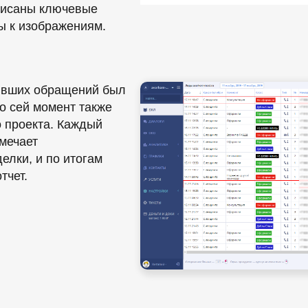
описаны ключевые
t’ы к изображениям.
пивших обращений был
по сей момент также
 проекта. Каждый
омечает
елки, и по итогам
тчет.